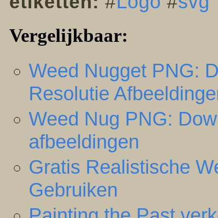
Logo
svg
etiketten:
#
#
Vergelijkbaar:
Weed Nugget PNG: D
Resolutie Afbeeldinge
Weed Nug PNG: Downlo
afbeeldingen
Gratis Realistische 
Gebruiken
Painting the Past ver