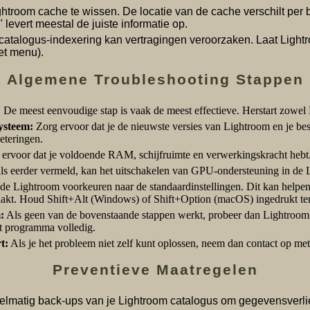
htroom cache te wissen. De locatie van de cache verschilt per
levert meestal de juiste informatie op.
catalogus-indexering kan vertragingen veroorzaken. Laat Ligh
et menu).
Algemene Troubleshooting Stappen
:
De meest eenvoudige stap is vaak de meest effectieve. Herstart zowel 
ysteem:
Zorg ervoor dat je de nieuwste versies van Lightroom en je bes
eteringen.
ervoor dat je voldoende RAM, schijfruimte en verwerkingskracht hebt.
s eerder vermeld, kan het uitschakelen van GPU-ondersteuning in de 
de Lightroom voorkeuren naar de standaardinstellingen. Dit kan helpen
aakt. Houd Shift+Alt (Windows) of Shift+Option (macOS) ingedrukt terw
:
Als geen van de bovenstaande stappen werkt, probeer dan Lightroom t
et programma volledig.
t:
Als je het probleem niet zelf kunt oplossen, neem dan contact op me
Preventieve Maatregelen
lmatig back-ups van je Lightroom catalogus om gegevensverli