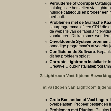
Verouderde of Corrupte Catalog
catalogus te herstellen via Lightro
huidige catalogus en probeer een ni
herhaalt.
Problemen met de Grafische Kaa
stuurprogramma, of een GPU die ove
de website van de fabrikant (Nvidia
voorkeuren. Dit kan soms wondere
Onvoldoende Systeembronnen:
onnodige programma's af voordat je
Conflicterende Software:
Bepaalde
dit het probleem oplost.
Corrupte Lightroom Installatie:
In
Creative Cloud-installatieprogramm
2. Lightroom Vast tijdens Bewerkin
Het vastlopen van Lightroom tijdens
Grote Bestanden of Veel Lagen:
overbelasten. Probeer bestanden in
Problemen met Plugins:
Plugins k