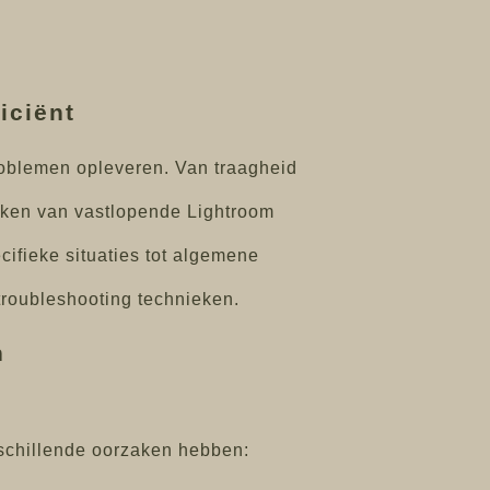
iciënt
roblemen opleveren. Van traagheid
rzaken van vastlopende Lightroom
ifieke situaties tot algemene
roubleshooting technieken.
n
rschillende oorzaken hebben: