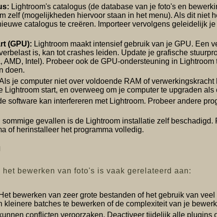
us:
Lightroom's catalogus (de database van je foto's en bewerk
om zelf (mogelijkheden hiervoor staan in het menu). Als dit niet
euwe catalogus te creëren. Importeer vervolgens geleidelijk je 
rt (GPU):
Lightroom maakt intensief gebruik van je GPU. Een ve
rbelast is, kan tot crashes leiden. Update je grafische stuurp
, AMD, Intel). Probeer ook de GPU-ondersteuning in Lightroom tij
n doen.
Als je computer niet over voldoende RAM of verwerkingskracht b
 Lightroom start, en overweeg om je computer te upgraden als d
 software kan interfereren met Lightroom. Probeer andere progra
 sommige gevallen is de Lightroom installatie zelf beschadigd. 
a of herinstalleer het programma volledig.
g
 het bewerken van foto's is vaak gerelateerd aan:
Het bewerken van zeer grote bestanden of het gebruik van vee
 kleinere batches te bewerken of de complexiteit van je bewer
unnen conflicten veroorzaken. Deactiveer tijdelijk alle plugins o