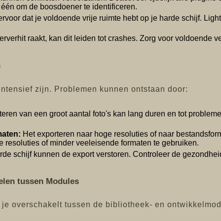
 één om de boosdoener te identificeren.
rvoor dat je voldoende vrije ruimte hebt op je harde schijf. Ligh
rverhit raakt, kan dit leiden tot crashes. Zorg voor voldoende v
n
intensief zijn. Problemen kunnen ontstaan door:
eren van een groot aantal foto's kan lang duren en tot probleme
maten:
Het exporteren naar hoge resoluties of naar bestandsfor
e resoluties of minder veeleisende formaten te gebruiken.
de schijf kunnen de export verstoren. Controleer de gezondheid
kelen tussen Modules
e overschakelt tussen de bibliotheek- en ontwikkelmodul