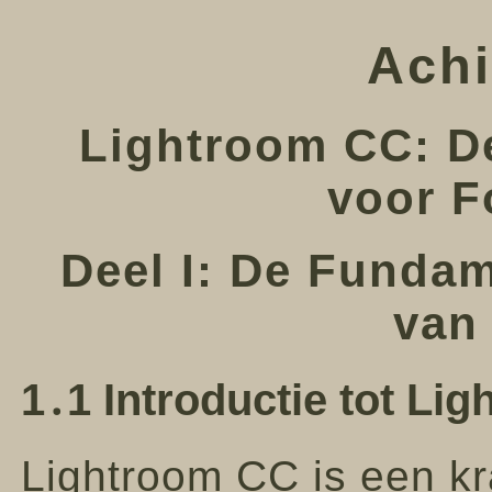
Achi
Lightroom CC: D
voor F
Deel I: De Funda
van
1․1 Introductie tot Li
Lightroom CC is een kr