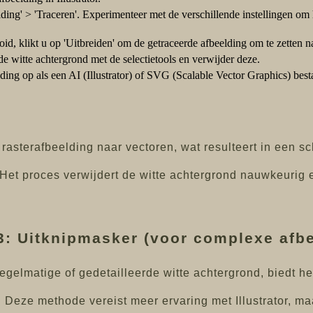
ing' > 'Traceren'. Experimenteer met de verschillende instellingen om h
oid, klikt u op 'Uitbreiden' om de getraceerde afbeelding om te zetten 
de witte achtergrond met de selectietools en verwijder deze.
ing op als een AI (Illustrator) of SVG (Scalable Vector Graphics) besta
rasterafbeelding naar vectoren, wat resulteert in een sc
g. Het proces verwijdert de witte achtergrond nauwkeurig e
: Uitknipmasker (voor complexe afb
gelmatige of gedetailleerde witte achtergrond, biedt h
 Deze methode vereist meer ervaring met Illustrator, maa