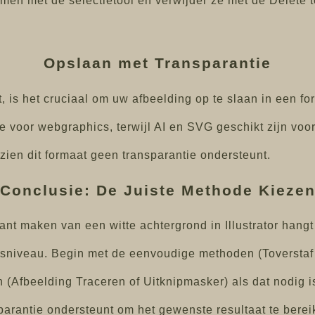
rmen met de selectietool en verwijder ze met de Delete 
Opslaan met Transparantie
 is het cruciaal om uw afbeelding op te slaan in een fo
 voor webgraphics, terwijl AI en SVG geschikt zijn voor
ien dit formaat geen transparantie ondersteunt.
Conclusie: De Juiste Methode Kieze
nt maken van een witte achtergrond in Illustrator hangt
sniveau. Begin met de eenvoudige methoden (Toverstaf o
(Afbeelding Traceren of Uitknipmasker) als dat nodig i
sparantie ondersteunt om het gewenste resultaat te berei