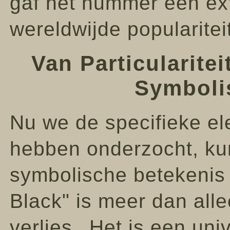
gaf het nummer een ext
wereldwijde popularitei
Van Particularite
Symboli
Nu we de specifieke e
hebben onderzocht, k
symbolische betekenis 
Black" is meer dan alle
verlies․ Het is een uni