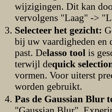
wijzigingen. Dit kan door
vervolgens "Laag" -> "La
Selecteer het gezicht:
Ge
bij uw vaardigheden en 
past. De
lasso tool
is ges
terwijl de
quick selectio
vormen. Voor uiterst pre
worden gebruikt.
Pas de Gaussian Blur t
"Gaussian Blur". Experi