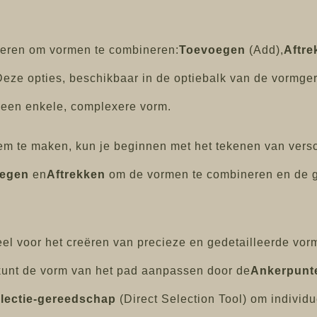
ieren om vormen te combineren:
Toevoegen
(Add),
Aftre
Deze opties, beschikbaar in de optiebalk van de vormge
 een enkele, complexere vorm.
m te maken, kun je beginnen met het tekenen van versch
egen
en
Aftrekken
om de vormen te combineren en de g
el voor het creëren van precieze en gedetailleerde vor
kunt de vorm van het pad aanpassen door de
Ankerpunt
electie-gereedschap
(Direct Selection Tool) om individu