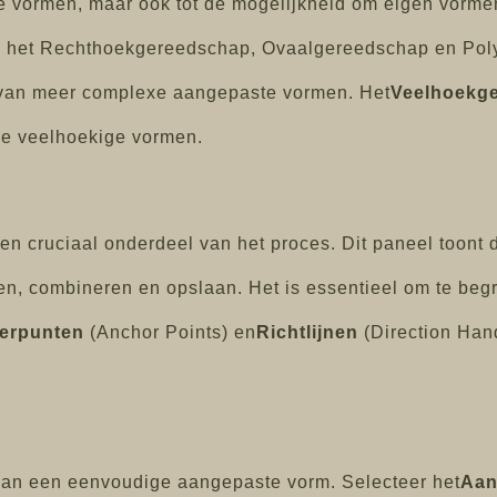
e vormen, maar ook tot de mogelijkheid om eigen vormen 
 het Rechthoekgereedschap, Ovaalgereedschap en Po
n van meer complexe aangepaste vormen. Het
Veelhoekg
re veelhoekige vormen.
en cruciaal onderdeel van het proces. Dit paneel toont
en, combineren en opslaan. Het is essentieel om te begr
erpunten
(Anchor Points) en
Richtlijnen
(Direction Han
an een eenvoudige aangepaste vorm. Selecteer het
Aan