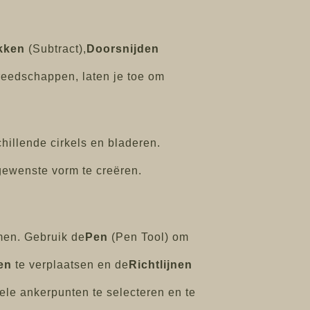
kken
(Subtract),
Doorsnijden
reedschappen, laten je toe om
illende cirkels en bladeren.
ewenste vorm te creëren.
men. Gebruik de
Pen
(Pen Tool) om
en
te verplaatsen en de
Richtlijnen
ele ankerpunten te selecteren en te